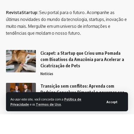
RevistaStartup:
Seu portal para o futuro. Acompanhe as
últimas novidades do mundo da tecnologia, startups, inovação e
muito mais. Mergulhe em um universo de informações e
tendências que moldam o nosso futuro.
Cicapet: a Startup que Criou uma Pomada
com Bioativos da Amazônia para Acelerar a
Cicatrização de Pets
Notícias
Transição sem conflitos: Aprenda com
Rodrigo Gonçalves Pimentel a governar sua
empresa familiar com sucesso
Ao usar este site, você concorda com a
Política de
Accept
Privacidade
e os
Termos de Uso
.
Notícias
Revista Startup -
contato@revistastartup.com.br
- tel.(11)91754-6532