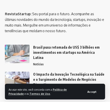
RevistaStartup:
Seu portal para o futuro. Acompanhe as
últimas novidades do mundo da tecnologia, startups, inovação e
muito mais. Mergulhe em um universo de informações e
tendências que moldam o nosso futuro.
Brasil puxa retomada de US$ 3 bilhões em
investimentos em startups na América
Latina
Notícias
O Impacto da Inovação Tecnológica na Saúde
e o Surgimento de Modelos de Negócios
Disruptivos
Ao usar este site, você concorda com a
Política de
Notícias
Accept
Privacidade
e os
Termos de Uso
.
Revista Startup -
contato@revistastartup.com.br
- tel.(11)91754-6532