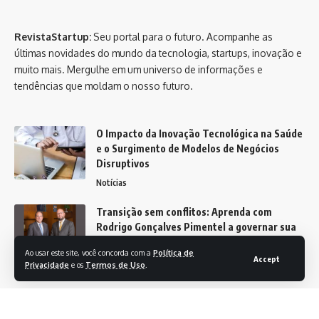
RevistaStartup:
Seu portal para o futuro. Acompanhe as
últimas novidades do mundo da tecnologia, startups, inovação e
muito mais. Mergulhe em um universo de informações e
tendências que moldam o nosso futuro.
O Impacto da Inovação Tecnológica na Saúde
e o Surgimento de Modelos de Negócios
Disruptivos
Notícias
Transição sem conflitos: Aprenda com
Rodrigo Gonçalves Pimentel a governar sua
empresa familiar com sucesso
Ao usar este site, você concorda com a
Política de
Accept
Notícias
Privacidade
e os
Termos de Uso
.
Revista Startup -
contato@revistastartup.com.br
- tel.(11)91754-6532