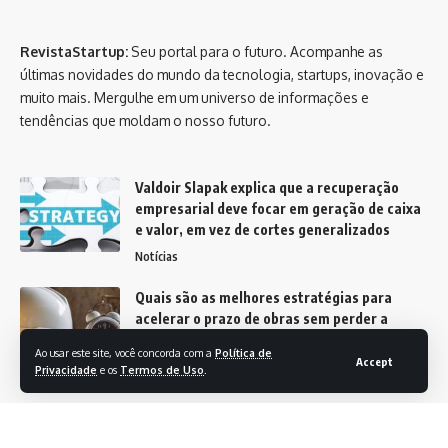
RevistaStartup:
Seu portal para o futuro. Acompanhe as
últimas novidades do mundo da tecnologia, startups, inovação e
muito mais. Mergulhe em um universo de informações e
tendências que moldam o nosso futuro.
Valdoir Slapak explica que a recuperação
empresarial deve focar em geração de caixa
e valor, em vez de cortes generalizados
Notícias
Quais são as melhores estratégias para
acelerar o prazo de obras sem perder a
qualidade? Entenda com os insights de Elmar
Ao usar este site, você concorda com a
Política de
Juan Passos Varjão Bomfim
Accept
Privacidade
e os
Termos de Uso
.
Notícias