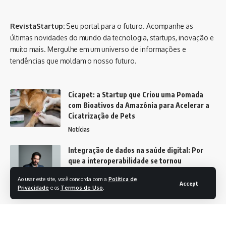
RevistaStartup:
Seu portal para o futuro. Acompanhe as
últimas novidades do mundo da tecnologia, startups, inovação e
muito mais. Mergulhe em um universo de informações e
tendências que moldam o nosso futuro.
Cicapet: a Startup que Criou uma Pomada
com Bioativos da Amazônia para Acelerar a
Cicatrização de Pets
Notícias
Integração de dados na saúde digital: Por
que a interoperabilidade se tornou
essencial?
Ao usar este site, você concorda com a
Política de
Accept
Notícias
Privacidade
e os
Termos de Uso
.
Revista Startup -
contato@revistastartup.com.br
- tel.(11)91754-6532