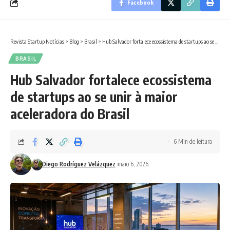
Facebook
Revista Startup Notícias
>
Blog
>
Brasil
>
Hub Salvador fortalece ecossistema de startups ao se unir à maior aceleradora do Brasil
BRASIL
Hub Salvador fortalece ecossistema
de startups ao se unir à maior
aceleradora do Brasil
6 Min de leitura
Diego Rodríguez Velázquez
maio 6, 2026