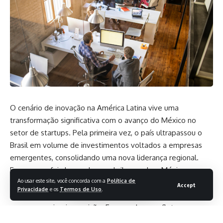
O cenário de inovação na América Latina vive uma
transformação significativa com o avanço do México no
setor de startups. Pela primeira vez, o país ultrapassou o
Brasil em volume de investimentos voltados a empresas
emergentes, consolidando uma nova liderança regional.
Esse marco foi alcançado em abril, quando o México somou
Ao usar este site, você concorda com a
Política de
aproximadamente US$ 1,1 bilhão em aportes no setor,
Accept
Privacidade
e os
Termos de Uso
.
superando o mercado brasileiro, que historicamente
ocupava a primeira posição. Essa mudança reflete uma
combinação de fatores que vão desde estabilidade