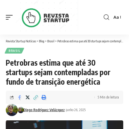
Aa
Font
Resizer
Revista Startup Notícias
>
Blog
>
Brasil
>
Petrobras estima que até 30 startups sejam contempladas por fundo de transição energética
BRASIL
Petrobras estima que até 30
startups sejam contempladas por
fundo de transição energética
5 Min de leitura
Diego Rodríguez Velázquez
junho 26, 2025