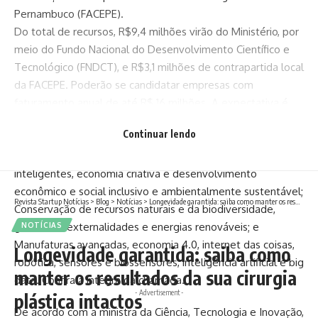
Pernambuco (FACEPE).
Do total de recursos, R$9,4 milhões virão do Ministério, por
meio do Fundo Nacional do Desenvolvimento Científico e
Tecnológico (FNDCT), e R$3,1 milhões de contrapartida local
da FACEPE. Poderão se candidatar empresas com
faturamento anual de até R$ 16 milhões. A expectativa é
que ao menos 20 empresas sejam beneficiadas.
Continuar lendo
O edital visa apoiar projetos que se relacionem aos
seguintes temas: Gestão do Semiárido; Saúde; Governos
inteligentes, economia criativa e desenvolvimento
econômico e social inclusivo e ambientalmente sustentável;
Revista Startup Notícias
>
Blog
>
Notícias
>
Longevidade garantida: saiba como manter os resultados da sua cirurgia plástica intactos
Conservação de recursos naturais e da biodiversidade,
gestão de externalidades e energias renováveis; e
NOTÍCIAS
Manufaturas avançadas, economia 4.0, internet das coisas,
Longevidade garantida: saiba como
robótica, sensores e biossensores, inteligência artificial e big
manter os resultados da sua cirurgia
data. Confira a íntegra da chamada.
- Advertisement -
plástica intactos
De acordo com a ministra da Ciência, Tecnologia e Inovação,