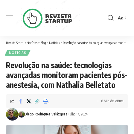
Aa
Font
Resizer
Revista Startup Notícias
>
Blog
>
Notícias
>
Revolução na saúde: tecnologias avançadas monitoram pacientes pós-anestesia, com Nathalia Belletato
NOTÍCIAS
Revolução na saúde: tecnologias
avançadas monitoram pacientes pós-
anestesia, com Nathalia Belletato
6 Min de leitura
Diego Rodríguez Velázquez
julho 17, 2024