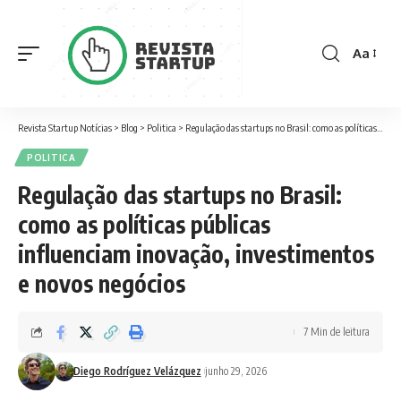
Aa
Font
Resizer
Revista Startup Notícias
>
Blog
>
Politica
>
Regulação das startups no Brasil: como as políticas públicas influenciam inovação, investimentos e novos negócios
POLITICA
Regulação das startups no Brasil:
como as políticas públicas
influenciam inovação, investimentos
e novos negócios
7 Min de leitura
Diego Rodríguez Velázquez
junho 29, 2026