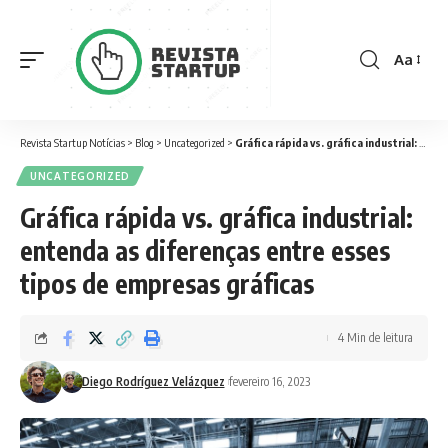
Aa
Font
Resizer
Revista Startup Notícias
>
Blog
>
Uncategorized
>
Gráfica rápida vs. gráfica industrial: entenda as diferenças entre esses tipos de empresas gráficas
UNCATEGORIZED
Gráfica rápida vs. gráfica industrial:
entenda as diferenças entre esses
tipos de empresas gráficas
4 Min de leitura
Diego Rodríguez Velázquez
fevereiro 16, 2023