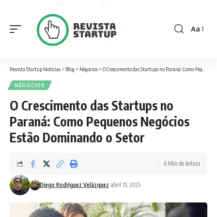
Aa
Font
Resizer
Revista Startup Notícias
>
Blog
>
Négocios
>
O Crescimento das Startups no Paraná: Como Pequenos Negócios Estão Dominando o Setor
NÉGOCIOS
O Crescimento das Startups no
Paraná: Como Pequenos Negócios
Estão Dominando o Setor
6 Min de leitura
Diego Rodríguez Velázquez
abril 15, 2025