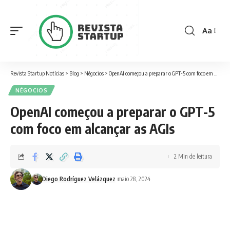
Aa
Font
Resizer
Revista Startup Notícias
>
Blog
>
Négocios
>
OpenAI começou a preparar o GPT-5 com foco em alcançar as AGIs
NÉGOCIOS
OpenAI começou a preparar o GPT-5
com foco em alcançar as AGIs
2 Min de leitura
Diego Rodríguez Velázquez
maio 28, 2024