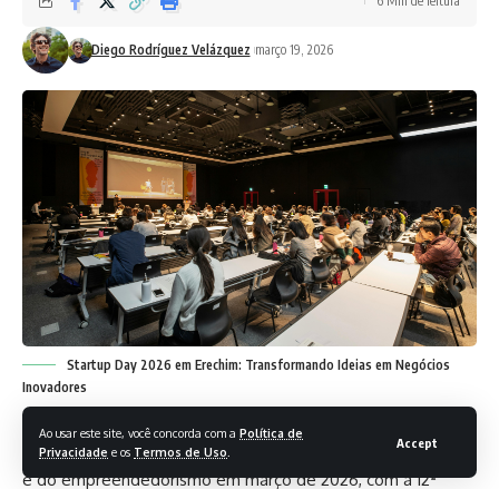
6 Min de leitura
Diego Rodríguez Velázquez
março 19, 2026
Startup Day 2026 em Erechim: Transformando Ideias em Negócios
Inovadores
Ao usar este site, você concorda com a
Política de
Accept
Erechim se prepara para se tornar o epicentro da inovação
Privacidade
e os
Termos de Uso
.
e do empreendedorismo em março de 2026, com a 12ª