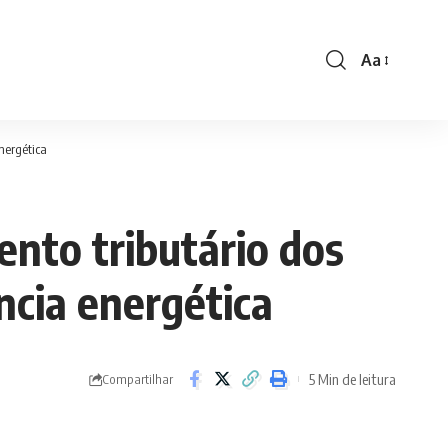
Aa
Font
Resizer
nergética
nto tributário dos
ncia energética
5 Min de leitura
Compartilhar