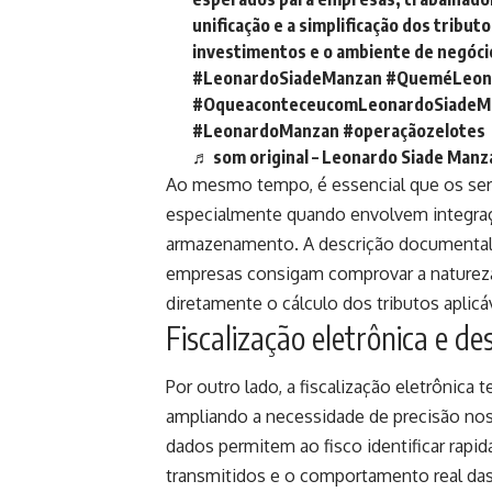
unificação e a simplificação dos tribut
investimentos e o ambiente de negócio
#LeonardoSiadeManzan
#QueméLeon
#OqueaconteceucomLeonardoSiadeM
#LeonardoManzan
#operaçãozelotes
♬ som original – Leonardo Siade Manz
Ao mesmo tempo, é essencial que os serv
especialmente quando envolvem integraç
armazenamento. A descrição documental pr
empresas consigam comprovar a natureza 
diretamente o cálculo dos tributos aplicá
Fiscalização eletrônica e d
Por outro lado, a fiscalização eletrônic
ampliando a necessidade de precisão nos
dados permitem ao fisco identificar rap
transmitidos e o comportamento real das