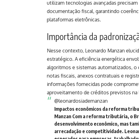
utilizam tecnologias avançadas precisam
documentação fiscal, garantindo coerênc
plataformas eletrônicas.
Importância da padronizaçã
Nesse contexto, Leonardo Manzan eluci
estratégico. A eficiência energética en
algoritmos e sistemas automatizados, o 
notas fiscais, anexos contratuais e regist
informações fornecidas pode compromete
aproveitamento de créditos previstos na l
@leonardosiademanzan
Impactos econômicos da reforma tribut
Manzan Com a reforma tributária, o Br
desenvolvimento econômico, mas tamb
arrecadação e competitividade. Leona
esperados para empresas, trabalhado