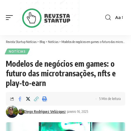
Aa
Font
Resizer
Revista Startup Notícias
>
Blog
>
Notícias
>
Modelos de negócios em games: o futuro das microtransações, nfts e play-to-earn
NOTÍCIAS
Modelos de negócios em games: o
futuro das microtransações, nfts e
play-to-earn
5 Min de leitura
Diego Rodríguez Velázquez
janeiro 16, 2025