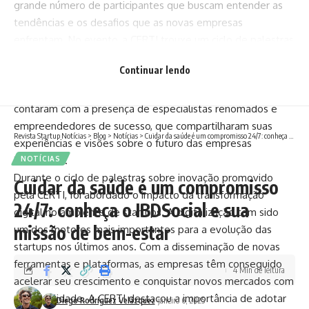
grande número de participantes que buscam entender as
tendências e os desafios que as novas empresas
enfrentam. No evento, a CERTI trouxe um ciclo de palestras
sobre inovação, com temas que abordam desde as novas
Continuar lendo
tecnologias que estão transformando os negócios até as
melhores práticas para a gestão de startups. As palestras
contaram com a presença de especialistas renomados e
empreendedores de sucesso, que compartilharam suas
Revista Startup Notícias
>
Blog
>
Notícias
>
Cuidar da saúde é um compromisso 24/7: conheça o IBDSocial e sua missão de bem-estar
experiências e visões sobre o futuro das empresas
inovadoras.
NOTÍCIAS
Durante o ciclo de palestras sobre inovação promovido
Cuidar da saúde é um compromisso
pela CERTI, foi abordado o impacto da transformação
24/7: conheça o IBDSocial e sua
digital no ambiente de startups. A digitalização tem sido
missão de bem-estar
um dos motores mais importantes para a evolução das
startups nos últimos anos. Com a disseminação de novas
ferramentas e plataformas, as empresas têm conseguido
4 Min de leitura
acelerar seu crescimento e conquistar novos mercados com
mais facilidade. A CERTI destacou a importância de adotar
Diego Rodríguez Velázquez
janeiro 6, 2025