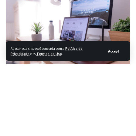
Ao usar este site, você concorda com a
Política de
Accept
Privacidade
e os
Termos de Uso
.
Programa trabalha para reduzir o desmatamento e
recuperar áreas degradadas em SP, RJ e MG
Ministério da Ciência, Tecnologia e Inovação (MCTI)
participou, na manhã desta segunda-feira (27), da mesa de
abertura do evento que marca a conclusão do projeto