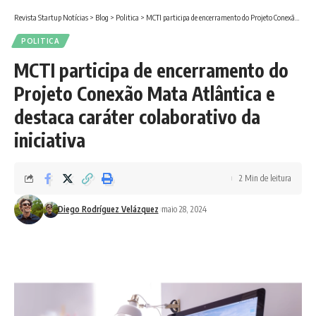
Revista Startup Notícias
>
Blog
>
Politica
>
MCTI participa de encerramento do Projeto Conexão Mata Atlântica e destaca caráter colaborativo da iniciativa
POLITICA
MCTI participa de encerramento do
Projeto Conexão Mata Atlântica e
destaca caráter colaborativo da
iniciativa
2 Min de leitura
Diego Rodríguez Velázquez
maio 28, 2024