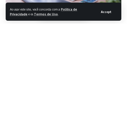
Ao usar este site, você concorda com a
Política de
Accept
Privacidade
e os
Termos de Uso
.
O app Encontre Meu Dispositivo do Google vai permitir
bloquear o celular remotamente. Encontrada dentro da
atualização mais recente do Google Play Services, a função
ajudará o usuário a proteger os próprios dados em caso de
roubo ou perda. As informações são do Android Authority.
Descoberto com o nome “Remote Lock” (“Bloqueio
remoto”, em tradução livre), a ferramenta permitirá usar o
Encontre Meu Dispositivo para bloquear a tela do celular ou
tablet a partir da internet. A solução será importantíssima
para evitar que a privacidade do usuário seja violada caso
não tenha mais acesso ao celular.
Segundo a descrição da ferramenta, o usuário precisará
Continuar lendo