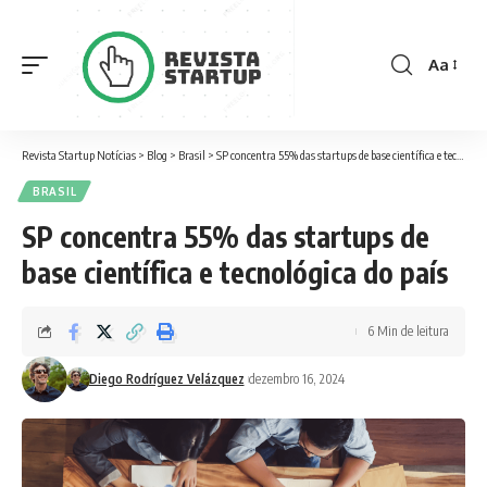
Aa
Font
Resizer
Revista Startup Notícias
>
Blog
>
Brasil
>
SP concentra 55% das startups de base científica e tecnológica do país
BRASIL
SP concentra 55% das startups de
base científica e tecnológica do país
6 Min de leitura
Diego Rodríguez Velázquez
dezembro 16, 2024